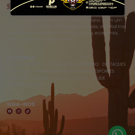
O Portal Raízes é a sua porta de entrada para as
notícias mais relevantes do interior baiano. Com um
olhar atento para as comunidades locais, o portal traz
informações atualizadas sobre política, economia,
cultura, esportes e muito mais.
EDITORIAS
HOME
ACIDENTES
CONCURSOS E EMPREGO
DESTAQUES
EDUCAÇÃO
ENTRETERIMENTO E CULTURA
ESPORTES
FAMOSOS
POLICIA
POLITICA
REGIÃO
SAÚDE
ULTIMAS NOTICIAS
SIGA-NOS