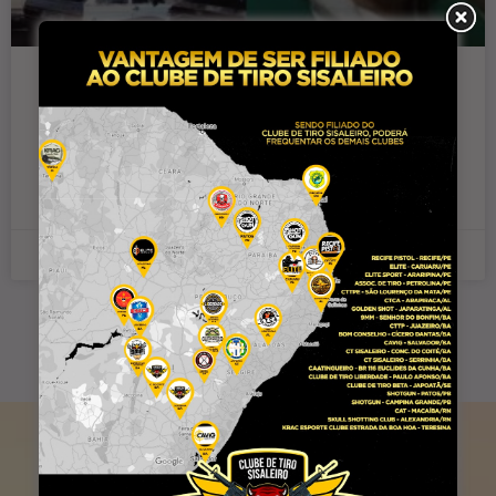
Coité: Padre Oldack solta o verbo após
chamarem estrutura ao lado da igreja
de ‘gaiola’: “Ao invés de críticar,
deveriam participar da missa!”
6 de janeiro de 2025