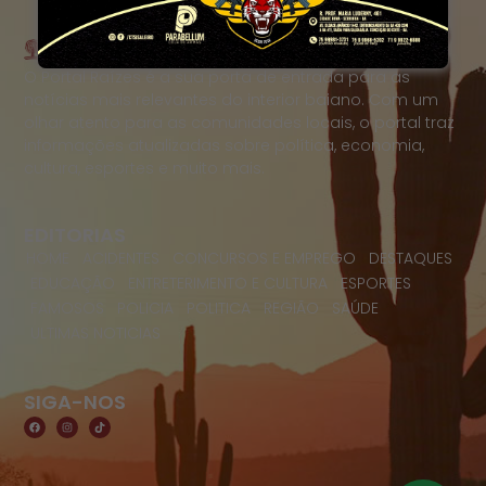
O Portal Raízes é a sua porta de entrada para as
notícias mais relevantes do interior baiano. Com um
olhar atento para as comunidades locais, o portal traz
informações atualizadas sobre política, economia,
cultura, esportes e muito mais.
EDITORIAS
HOME
ACIDENTES
CONCURSOS E EMPREGO
DESTAQUES
EDUCAÇÃO
ENTRETERIMENTO E CULTURA
ESPORTES
FAMOSOS
POLICIA
POLITICA
REGIÃO
SAÚDE
ULTIMAS NOTICIAS
SIGA-NOS