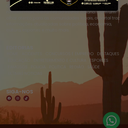
O Portal Raízes é a sua porta de entrada para as
notícias mais relevantes do interior baiano. Com um
olhar atento para as comunidades locais, o portal traz
informações atualizadas sobre política, economia,
cultura, esportes e muito mais.
EDITORIAS
HOME
ACIDENTES
CONCURSOS E EMPREGO
DESTAQUES
EDUCAÇÃO
ENTRETERIMENTO E CULTURA
ESPORTES
FAMOSOS
POLICIA
POLITICA
REGIÃO
SAÚDE
ULTIMAS NOTICIAS
SIGA-NOS