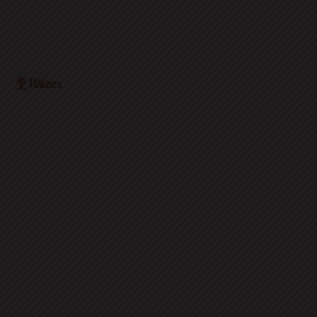
O Portal Raízes é a sua porta de entrada para as
notícias mais relevantes do interior baiano. Com um
olhar atento para as comunidades locais, o portal traz
informações atualizadas sobre política, economia,
cultura, esportes e muito mais.
EDITORIAS
HOME
ACIDENTES
CONCURSOS E EMPREGO
DESTAQUES
EDUCAÇÃO
ENTRETERIMENTO E CULTURA
ESPORTES
FAMOSOS
POLICIA
POLITICA
REGIÃO
SAÚDE
ULTIMAS NOTICIAS
SIGA-NOS