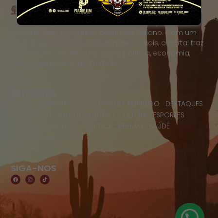
O Portal Raízes é a sua porta de entrada para as
notícias mais relevantes do interior baiano. Com um
olhar atento para as comunidades locais, o portal traz
informações atualizadas sobre política, economia,
cultura, esportes e muito mais.
EDITORIAS
HOME
ACIDENTES
CONCURSOS E EMPREGO
DESTAQUES
EDUCAÇÃO
ENTRETERIMENTO E CULTURA
ESPORTES
FAMOSOS
POLICIA
POLITICA
REGIÃO
SAÚDE
ULTIMAS NOTICIAS
SIGA-NOS