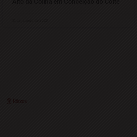
Alto da Colina em Conceição do Coité
31 de janeiro de 2025
O Portal Raízes é a sua porta de entrada para as
notícias mais relevantes do interior baiano. Com um
olhar atento para as comunidades locais, o portal traz
informações atualizadas sobre política, economia,
cultura, esportes e muito mais.