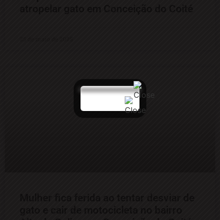
atropelar gato em Conceição do Coité
25 de maio de 2025
Mulher fica ferida ao tentar desviar de
gato e cair de motocicleta no bairro