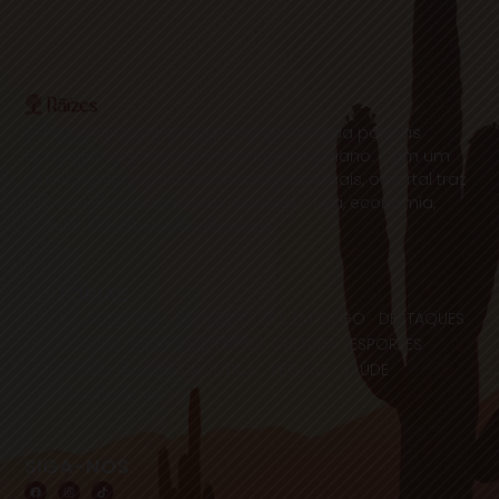
O Portal Raízes é a sua porta de entrada para as
notícias mais relevantes do interior baiano. Com um
olhar atento para as comunidades locais, o portal traz
informações atualizadas sobre política, economia,
cultura, esportes e muito mais.
EDITORIAS
HOME
ACIDENTES
CONCURSOS E EMPREGO
DESTAQUES
EDUCAÇÃO
ENTRETERIMENTO E CULTURA
ESPORTES
FAMOSOS
POLICIA
POLITICA
REGIÃO
SAÚDE
ULTIMAS NOTICIAS
SIGA-NOS