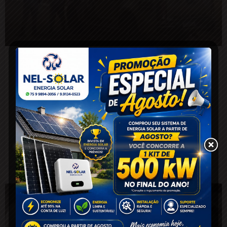
EXCLUSIVO: Com mais de 10 registros
criminais, suspeito de homicídios,
tráfico de drogas e estupro de
vulnerável é preso pela PM na zona
rural de Santa Bárbara
20 de fevereiro de 2026