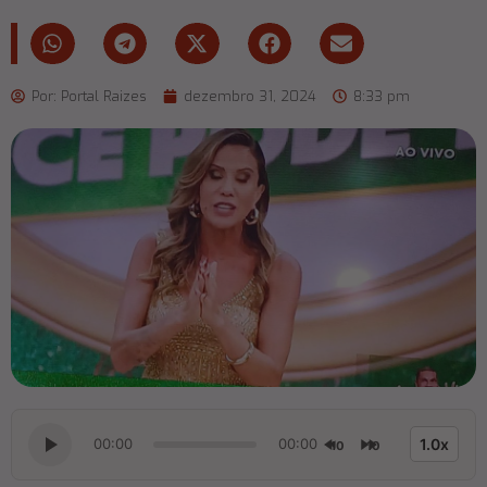
Por:
Portal Raizes
dezembro 31, 2024
8:33 pm
00:00
00:00
1.0x
10
10