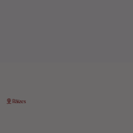
O Portal Raízes é a sua porta de entrada para as notícias mais
relevantes do interior baiano. Com um olhar atento para as
comunidades locais, o portal traz informações atualizadas
sobre política, economia, cultura, esportes e muito mais.