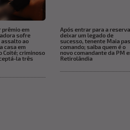
r prêmio em
Após entrar para a reserva
uadora sofre
deixar um legado de
 assalto ao
sucesso, tenente Maia pa
ra casa em
comando; saiba quem é o
 Coité; criminoso
novo comandante da PM 
ceptá-la três
Retirolândia