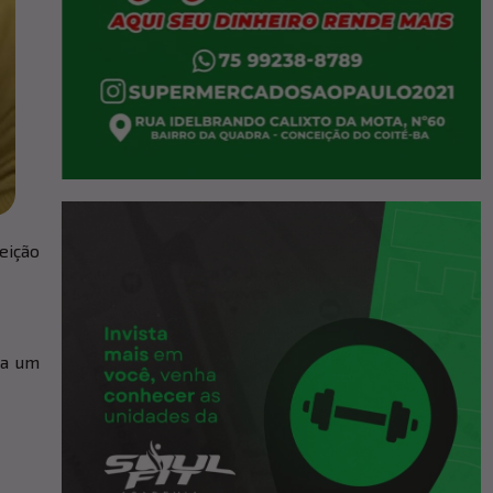
eição
 a um