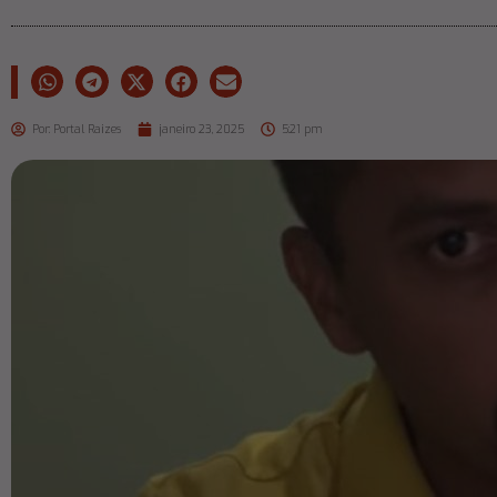
Por:
Portal Raizes
janeiro 23, 2025
5:21 pm