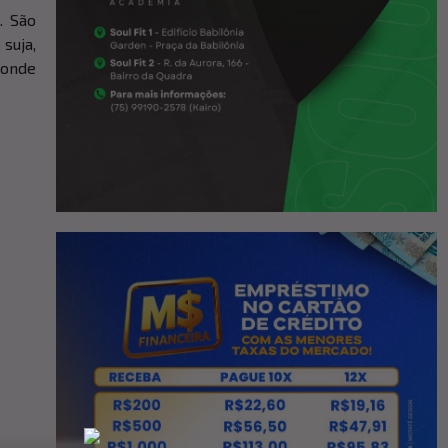
. São
suja,
 onde