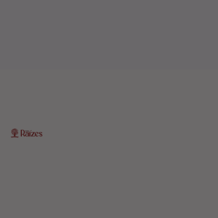
O Portal Raízes é a sua porta de entrada para as
notícias mais relevantes do interior baiano. Com um
olhar atento para as comunidades locais, o portal traz
informações atualizadas sobre política, economia,
cultura, esportes e muito mais.
EDITORIAS