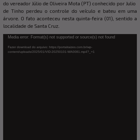
do vereador Júlio de Oliveira Mota (PT) conhecido por Julio
de Tinho perdeu o controle do veículo e bateu em uma
árvore. O fato aconteceu nesta quinta-feira (01), sentido a
localidade de Santa Cruz.
Tocador
Media error: Format(s) not supported or source(s) not found
de
Fazer download do arquivo: https://portalraizes.com.br/wp-
vídeo
content/uploads/2025/01/VID-20250101-WA0081.mp4?_=1