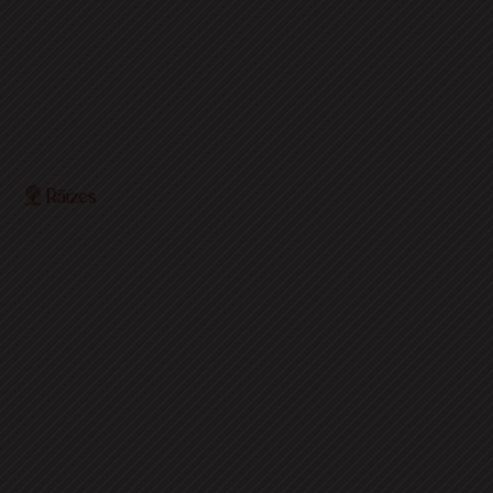
O Portal Raízes é a sua porta de entrada para as
notícias mais relevantes do interior baiano. Com um
olhar atento para as comunidades locais, o portal traz
informações atualizadas sobre política, economia,
cultura, esportes e muito mais.
EDITORIAS
HOME
ACIDENTES
CONCURSOS E EMPREGO
DESTAQUES
EDUCAÇÃO
ENTRETERIMENTO E CULTURA
ESPORTES
FAMOSOS
POLICIA
POLITICA
REGIÃO
SAÚDE
ULTIMAS NOTICIAS