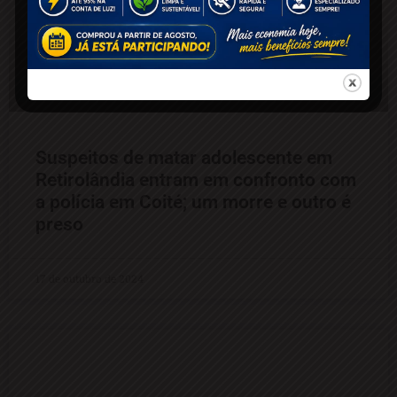
Suspeitos de matar adolescente em
Retirolândia entram em confronto com
a polícia em Coité; um morre e outro é
preso
17 de outubro de 2024