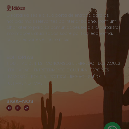
O Portal Raízes é a sua porta de entrada para as
notícias mais relevantes do interior baiano. Com um
olhar atento para as comunidades locais, o portal traz
informações atualizadas sobre política, economia,
cultura, esportes e muito mais.
EDITORIAS
HOME
ACIDENTES
CONCURSOS E EMPREGO
DESTAQUES
EDUCAÇÃO
ENTRETERIMENTO E CULTURA
ESPORTES
FAMOSOS
POLICIA
POLITICA
REGIÃO
SAÚDE
ULTIMAS NOTICIAS
SIGA-NOS