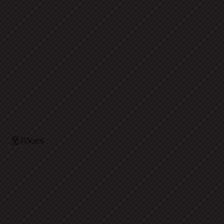
O Portal Raízes é a sua porta de entrada para as
notícias mais relevantes do interior baiano. Com um
olhar atento para as comunidades locais, o portal traz
informações atualizadas sobre política, economia,
cultura, esportes e muito mais.