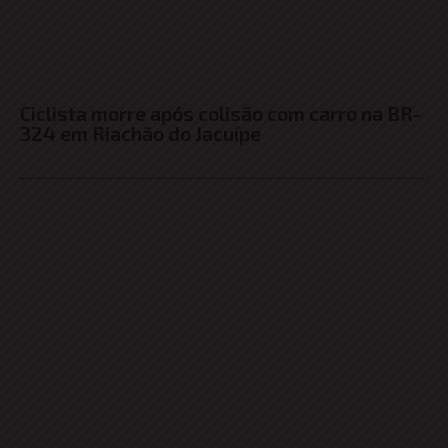
Ciclista morre após colisão com carro na BR-
324 em Riachão do Jacuípe