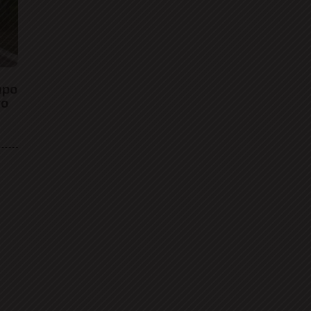
mpo
to