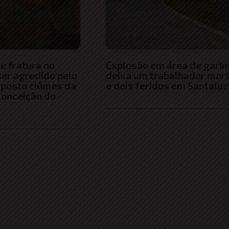
 fratura no
Explosão em área de gari
ser agredido pelo
deixa um trabalhador mor
uposto ciúmes da
e dois feridos em Santaluz
onceição do