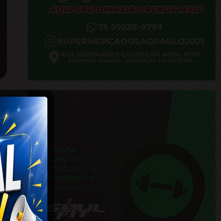
inha,
foram
ram o
trado