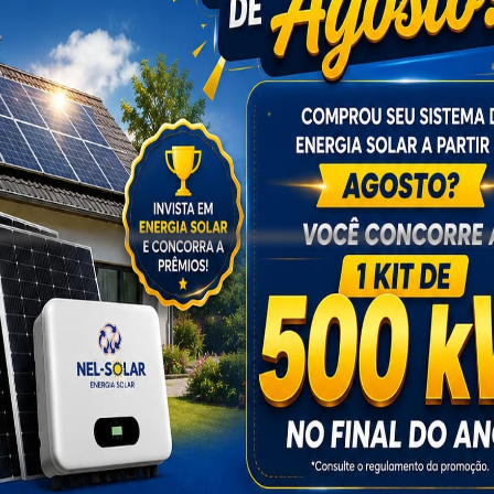
ão da PM demonstra eficiência e planejamento
glomeração de pessoas na Rua Lamarão, também no mesmo ba
sciente.
u os primeiros atendimentos e o encaminhou para uma un
 não conseguiu identificar o autor dos disparos.
es relacionados ao tráfico de drogas e tentativa de homic
pesar das rondas realizadas na região, nenhum suspeit
tigar a autoria e motivação do crime.