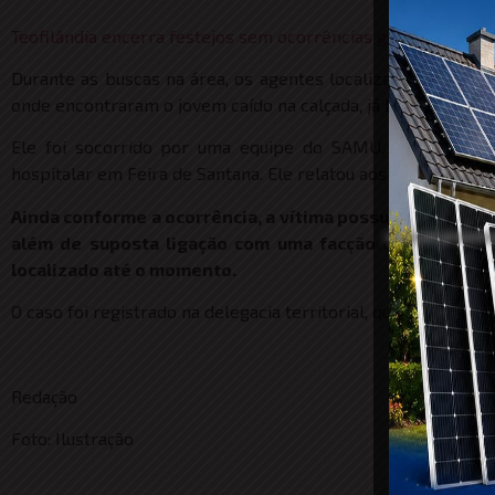
Teofilândia encerra festejos sem ocorrências graves; atuaç
Durante as buscas na área, os agentes localizaram uma a
onde encontraram o jovem caído na calçada, já baleado e con
Ele foi socorrido por uma equipe do SAMU, que realizo
hospitalar em Feira de Santana. Ele relatou aos policiais que
Ainda conforme a ocorrência, a vítima possui antecedent
além de suposta ligação com uma facção criminosa. A
localizado até o momento.
O caso foi registrado na delegacia territorial, que deve inves
Redação
Foto: Ilustração