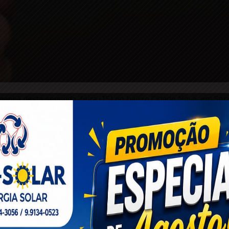
 manhã desta segunda-feira (15) no bairro Cidade Nova, em Serr
ximidades de um lava-jato.
es, guarnições do CETO realizavam rondas na região quando 
a de fogo no local. Ao chegarem, os policiais encontra
go’: mais um cavalo é encontrado solto na BA-120
riquinha de Dodô em Conceição do Coité; local já havia regis