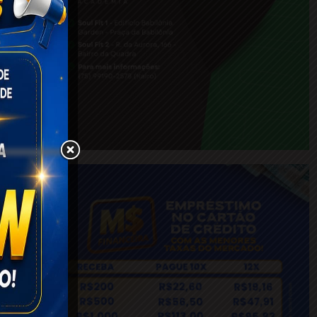
irro,
idade
ídio,
o foi