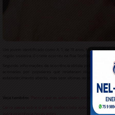
Um jovem identificado como A. T, de 19 anos, foi baleado na
região sisaleira. O crime ocorreu na Rua Teofilândia, nas pro
Segundo informações da ocorrência obtida pelo Portal Raíz
acionadas por populares que relataram disparos de arm
estabelecimento aberto, mas sem vítimas no interior.
Veja também:
‘Parece que as autoridades estão falando gre
Carro passa sobre o pé de motociclista após acidente na Ma
outra ocorrência horas antes