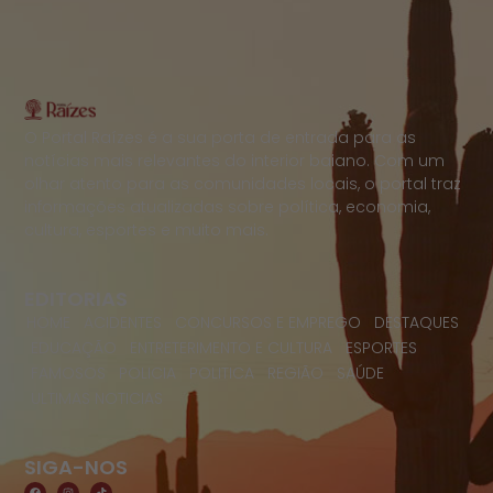
O Portal Raízes é a sua porta de entrada para as
notícias mais relevantes do interior baiano. Com um
olhar atento para as comunidades locais, o portal traz
informações atualizadas sobre política, economia,
cultura, esportes e muito mais.
EDITORIAS
HOME
ACIDENTES
CONCURSOS E EMPREGO
DESTAQUES
EDUCAÇÃO
ENTRETERIMENTO E CULTURA
ESPORTES
FAMOSOS
POLICIA
POLITICA
REGIÃO
SAÚDE
ULTIMAS NOTICIAS
SIGA-NOS