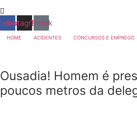
Ir
para
o
cebook
Instagram
Tiktok
conteúdo
HOME
ACIDENTES
CONCURSOS E EMPREGO
Ousadia! Homem é preso
poucos metros da deleg