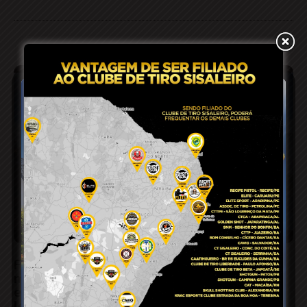
Funcionário de obra é atropelado por
motociclista que furou bloqueio na BA-409
em Conceição do Coité; condutor fugiu do
local