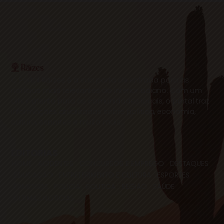
O Portal Raízes é a sua porta de entrada para as
notícias mais relevantes do interior baiano. Com um
olhar atento para as comunidades locais, o portal traz
informações atualizadas sobre política, economia,
cultura, esportes e muito mais.
EDITORIAS
HOME
ACIDENTES
CONCURSOS E EMPREGO
DESTAQUES
EDUCAÇÃO
ENTRETERIMENTO E CULTURA
ESPORTES
FAMOSOS
POLICIA
POLITICA
REGIÃO
SAÚDE
ULTIMAS NOTICIAS