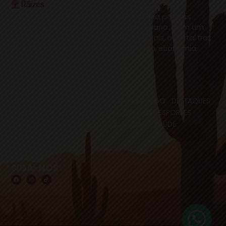
O Portal Raízes é a sua porta de entrada para as
notícias mais relevantes do interior baiano. Com um
olhar atento para as comunidades locais, o portal traz
informações atualizadas sobre política, economia,
cultura, esportes e muito mais.
EDITORIAS
HOME
ACIDENTES
CONCURSOS E EMPREGO
DESTAQUES
EDUCAÇÃO
ENTRETERIMENTO E CULTURA
ESPORTES
FAMOSOS
POLICIA
POLITICA
REGIÃO
SAÚDE
ULTIMAS NOTICIAS
SIGA-NOS